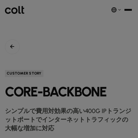
INFRA
スケーラブルなインフラストラクチャ
DIGITAL
AIエコノミーを支える。世界中にスマートでセキュアな接続を提供し
ネットワーク
音声サービス
セキュリティ
グローバルプラットフォーム
ます。
サービス
ネットワーク基盤サービス
デジタルエコシステムを、安全でインテリジェントな単一プラットフ
COLTのネットワーク​
パートナープログラムのご紹介​
ESG
CUSTOMER STORY
実績と成果
ォームに統合します。
注目の製品
ダークファイバー
COLTのカルチャー​
資源
接続・拡張・成長をシンプルにするインテリジェントソリューショ
CORE-BACKBONE
ダークファイバー
ン。
詳しく見る
インサイト
newsmode
ラックコロケーション
会社概要
fingerprint
NETWORK-AS-A-SERVICE
ソリューション
スペクトラム
nest_true_radiant
顧客事例
auto_stories
ケージコロケーション
事業内容
home
職場環境を変革する
home_work
イーサネット
シンプルで費用対効果の高い400G IPトランジ
COLT WAVE(専用線)
接続サービス​
ニュースルーム
news
COLTのネットワーク
map
ットポートでインターネットトラフィックの
インフラの最適化を実現
cable
専用インターネットアクセス
IP トランジット
globe_book
卸売SIP
大幅な増加に対応
ドキュメンテーション
network_intelligence
接続を確認
bigtop_updates
未来を守る
encrypted
ネットワークマップを見る
map
イーサネット
IPトランジット
globe_book