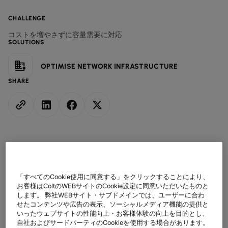
データシート
業種別
docs
デジタル分野の導入事例
詳しく見る
クラウド接続サービス
製造業
forklift
CHALLENGE
リテール(小売)
storefront
ニュースレター
podcasts
ネットワークマップ
map
コストを増やさずに容量需要に対応
AAS (オンデマンドサービス)
製薬
pill
キャピタル・マーケット
SOLUTIONS
monitor
ネットワークステータス
network_check
データシート
docs
WANサービス​
リテール(小売)
storefront
通信
3p
IP VPN
OPTIMISE NETWORK INFRASTRUCTURE
パートナー
handshake
防衛
shield
SHARE
CPE ソリューション
キャピタル・マーケット
balance
運輸・物流
delivery_truck_speed
SD-WAN + SASE
ホールセール & ハイパースケーラー
warehouse
マネージドLAN​
すべてのネットワークサービス
「すべてのCookie使用に同意する」をクリックすることにより、
お客様はColtのWEBサイトのCookie設定に同意いただいたものと
します。 弊社WEBサイト・サブドメインでは、ユーザーに合わ
顧客
せたコンテンツや広告の表示、ソーシャルメディア機能の提供と
Core-Backbone GmbHは、ドイツに本社を置く急成長中の定評あ
いったウェブサイトの性能向上・お客様体験の向上を目的とし、
るキャリアで、3大陸でグローバルネットワークを運営していま
自社およびサードパーティのCookieを使用する場合があります。