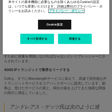
す。15 年以上にわたり、安全で可用性が高く、高性能なインター
本サイトの基本機能に必要なものを除くあらゆるCookieの設定
は、いつでも変更いただけます。詳細は弊社のプライバシー・ポ
ネットサービスを大規模組織や公共部門の顧客に提供して高い評
リシーをお読みください。
プライバシー・ポリシー
価を得てきました。
Cookie設定
チャレンジ
今日のインターネット中心の世界では、人、場所、データを接続
すべて拒否する
同意する
するためにIPトランジットサービスを必要とする企業からの需要
が急速に高まっています。通信事業者は、ネットワークの複雑さ
を増すことなく、価格競争力を維持しながら、このニーズを満た
すために容量を増強しなければならないというプレッシャーにさ
らされています。
400G IPトランジットで業界をリードする
Coltは、すでにWavelengthサービスに加えて、高速で高性能なIP
トランジットサービスをコアバックボーンに提供しています。顧
客は、受けたサービスの質と、両社が築き上げてきた強固な関係
の両方に満足していました。
アンドレアス・ゲッツ氏は次のように述