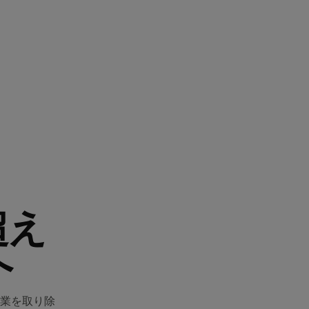
超え
へ
業を取り除