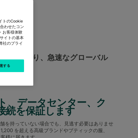
のCookie
に合わせたコン
・お客様体験
本サイトの基本
は弊社のプライ
クチャにより、急速なグローバル
意する
のサイト、データセンター、ク
接続を保証します
舗を持っていない場合でも、見逃す必要はありませ
、1,200 を超える高級ブランドやブティックの服、
お客様に届きます。