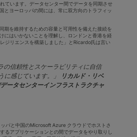
れています。データセンター間でデータを同期させ
る中国とヨーロッパの間には、常に双方向のトラフィッ
の同期を維持するための容量と可用性を備えた接続を
わけにはいかないことを理解し、ロンドンと香港を経
ジリエンスを構築しました」とRicardo氏は言い
フラの信頼性とスケーラビリティに自信
うに感じています。」
リカルド・リベ
およびデータセンターインフラストラクチャ
パと中国のMicrosoft Azure クラウドでホストさ
するアプリケーションとの間でデータをやり取りし