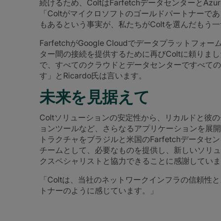
続けるため、ColtはFarfetchデータセンターと
「Coltがマイクロソフトのゴールドパートナーであり、経
もあるという事実が、私たちがColtを選んだもう
FarfetchがGoogle Cloudでデータプラ
ター間の接続を提供するために再びColtに頼りまし
で、すべてのクラウドとデータセンターですべての
す」とRicardo氏は言います。
未来を見据えて
Coltソリューションの安定性から、リカルドと彼
ョンツールなど、さらなるアプリケーションを展開す
トラクチャをブラジルと米国のFarfetchデータ
チームとして、必要なものを提供し、新しいソリュ
クスペシャリストと協力できることに感謝していま
「Coltは、当社のネットワークインフラの信頼性
トナーのように感じています。」