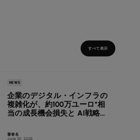
すべて表示
NEWS
NEWS
企業のデジタル・インフラの
Co
複雑化が、約100万ユーロ*相
ート
当の成長機会損失と AI戦略停
に向
滞を招く ― Colt調査
を報
著者名
著者名
June 30, 2026
July 7, 2