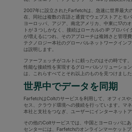
2007年に設立されたFarfetchは、急速に世界
在、同社は複数の言語と通貨でウェブストアとモバイ
ヨーロッパ、アジア、南北アメリカ、中東に17の
トが 3 つしかなく、接続はローカルの IP プロ
が増えるにつれ、そのアプローチは複雑さと管理費
テクノロジー本社のグローバルネットワークインフ
は説明します。
ファーフェッチがコルトに頼ったのはその時です。
性能な接続性を実現するグローバルソリューションが必要
は、これらすべてとそれ以上のものを見つけました
世界中でデータを同期
FarfetchはColtのサービスを利用して、オフ
セス、クラウド環境への接続を行っています。マネージ
本社と支社をつなぎ、ユーザーにインターネットア
その他のColtサービスでは、中国とヨーロッパに
センターには、Farfetchのオンラインマーケッ