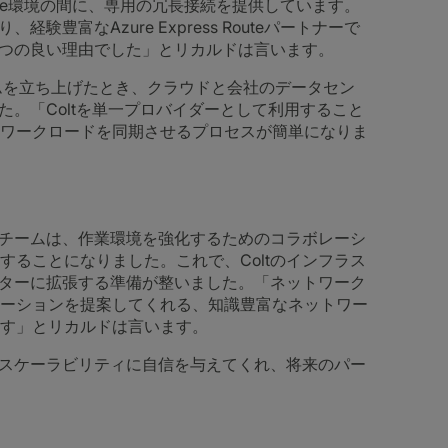
Azure環境の間に、専用の冗長接続を提供しています。
験豊富なAzure Express Routeパートナーで
一つの良い理由でした」とリカルドは言います。
ットフォームを立ち上げたとき、クラウドと会社のデータセン
た。「Coltを単一プロバイダーとして利用すること
ワークロードを同期させるプロセスが簡単になりま
のチームは、作業環境を強化するためのコラボレーシ
ることになりました。これで、Coltのインフラス
センターに拡張する準備が整いました。「ネットワーク
ーションを提案してくれる、知識豊富なネットワー
す」とリカルドは言います。
とスケーラビリティに自信を与えてくれ、将来のパー