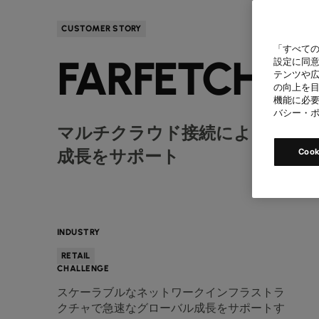
CUSTOMER STORY
「すべての
FARFETCH
設定に同意
テンツや
の向上を目
機能に必要
バシー・
マルチクラウド接続によるスケ
成長をサポート
Coo
INDUSTRY
RETAIL
CHALLENGE
スケーラブルなネットワークインフラストラ
クチャで急速なグローバル成長をサポートす