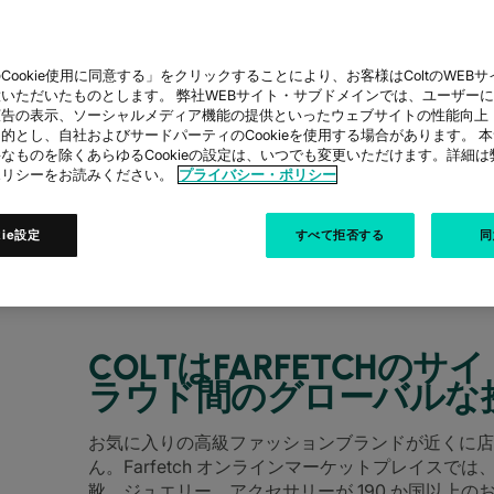
Cookie使用に同意する」をクリックすることにより、お客様はColtのWEBサイト
いただいたものとします。 弊社WEBサイト・サブドメインでは、ユーザー
広告の表示、ソーシャルメディア機能の提供といったウェブサイトの性能向上
的とし、自社およびサードパーティのCookieを使用する場合があります。 
なものを除くあらゆるCookieの設定は、いつでも変更いただけます。詳細
ポリシーをお読みください。
プライバシー・ポリシー
ーラブルなネットワークインフラストラ
kie設定
すべて拒否する
同
COLTはFARFETCH
ラウド間のグローバルな
お気に入りの高級ファッションブランドが近くに店
ん。Farfetch オンラインマーケットプレイスでは
靴、ジュエリー、アクセサリーが 190 か国以上の