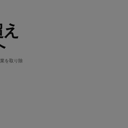
超え
へ
業を取り除