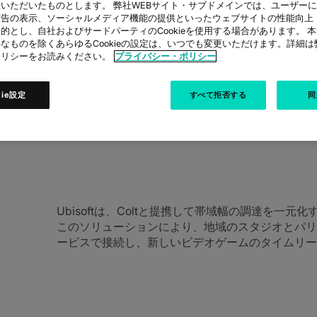
いただいたものとします。 弊社WEBサイト・サブドメインでは、ユーザー
広告の表示、ソーシャルメディア機能の提供といったウェブサイトの性能向上
的とし、自社およびサードパーティのCookieを使用する場合があります。 
なものを除くあらゆるCookieの設定は、いつでも変更いただけます。詳細
ポリシーをお読みください。
プライバシー・ポリシー
kie設定
すべて拒否する
同
による新しいビデオゲームの定時配信をサポート
Ubisoftは、Coltと提携して帯域幅の調達を
このソリューションにより、地域のスタジオとパリ
ービスで接続し、新しいビデオゲームのタイムリー