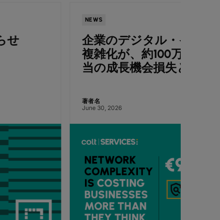
NEWS
NEWS
企業のデジタル・インフラの
Co
複雑化が、約100万ユーロ*相
ート
当の成長機会損失と AI戦略停
に向
滞を招く ― Colt調査
を報
著者名
著者名
June 30, 2026
July 7, 2