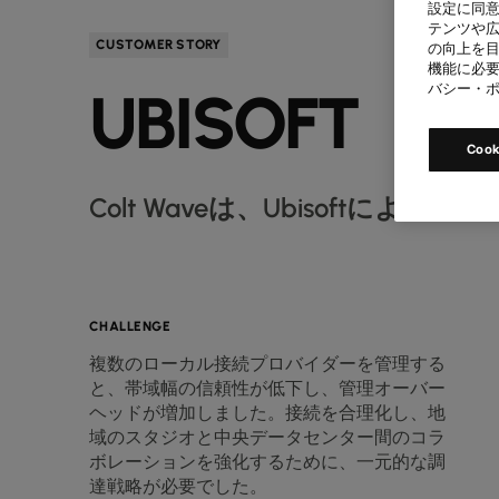
設定に同意
テンツや
CUSTOMER STORY
の向上を目
機能に必要
UBISOFT
バシー・
Coo
Colt Waveは、Ubisoft
CHALLENGE
複数のローカル接続プロバイダーを管理する
と、帯域幅の信頼性が低下し、管理オーバー
ヘッドが増加しました。接続を合理化し、地
域のスタジオと中央データセンター間のコラ
ボレーションを強化するために、一元的な調
達戦略が必要でした。