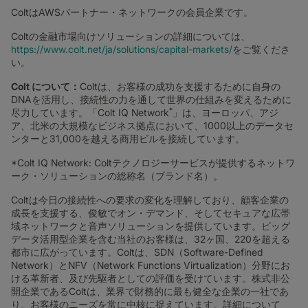
ColtはAWSパートナー・ネットワークの会員企業です。
Coltの金融市場向けソリューションの詳細については、
https://www.colt.net/ja/solutions/capital-markets/
をご覧くださ
い。
Colt
について：
Coltは、お客様の成功を支援するために自身の
DNAを活用し、接続性の力を通して世界の仕組みを変えるために
*
尽力しています。「Colt IQ Network
」は、ヨーロッパ、アジ
ア、北米の大規模なビジネス拠点において、1000以上のデータセ
ンターと31,000を越える商用ビルを接続しています。
*Colt IQ Network: Coltテクノロジーサービスが提供するネットワ
ーク・ソリューションの総称名（ブランド名）。
Coltは今日の接続性への要求の変化を理解しており、顧客企業の
成長を支援する、俊敏でオン・デマンド、そしてセキュアな広帯
域ネットワークと音声ソリューションを提供しています。ビッグ
データ活用型企業を含む当社のお客様は、32ヶ国、220を超える
都市に広がっています。Coltは、SDN（Software-Defined
Network）とNFV（Network Functions Virtualization）分野にお
ける革新者、及び先駆者としての評価を受けています。株式非公
開企業であるColtは、業界で財務的に最も健全な企業の一社であ
り、お客様のニーズを常に中核に捉えています。詳細について