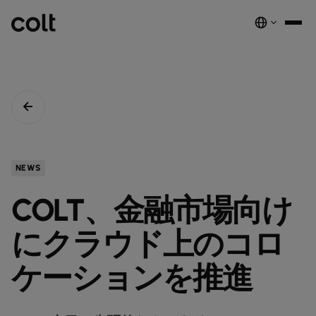
INFRA
スケーラブルなインフラストラクチャ
DIGITAL
AIエコノミーを支える。世界中にスマートでセキュアな接続を提供し
ネットワーク
音声サービス
セキュリティ
グローバルプラットフォーム
ます。
サービス
ネットワーク基盤サービス
デジタルエコシステムを、安全でインテリジェントな単一プラットフ
COLTのネットワーク​
パートナープログラムのご紹介​
ESG
NEWS
実績と成果
ォームに統合します。
注目の製品
ダークファイバー
COLTのカルチャー​
資源
接続・拡張・成長をシンプルにするインテリジェントソリューショ
COLT、金融市場向け
ダークファイバー
ン。
詳しく見る
インサイト
newsmode
ラックコロケーション
会社概要
fingerprint
NETWORK-AS-A-SERVICE
ソリューション
スペクトラム
nest_true_radiant
にクラウド上のコロ
顧客事例
auto_stories
ケージコロケーション
事業内容
home
職場環境を変革する
home_work
イーサネット
COLT WAVE(専用線)
接続サービス​
ニュースルーム
ケーションを推進
news
COLTのネットワーク
map
インフラの最適化を実現
cable
専用インターネットアクセス
IP トランジット
globe_book
卸売SIP
ドキュメンテーション
network_intelligence
接続を確認
bigtop_updates
未来を守る
encrypted
ネットワークマップを見る
map
イーサネット
IPトランジット
globe_book