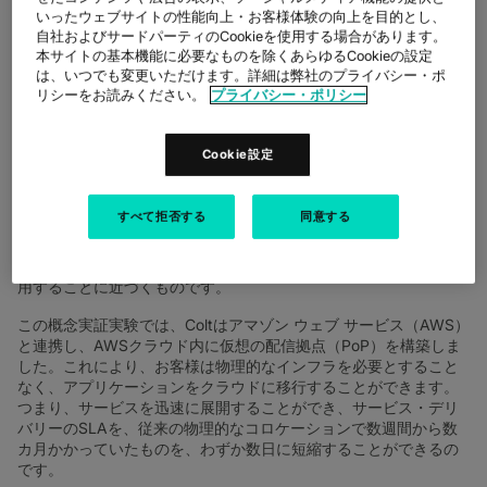
いったウェブサイトの性能向上・お客様体験の向上を目的とし、
(英国ロンドン、10月18日発)欧州・アジアの都市部に広がる自社
自社およびサードパーティのCookieを使用する場合があります。
光ファイバー・ネットワーク網により、広帯域、及び迅速なネッ
本サイトの基本機能に必要なものを除くあらゆるCookieの設定
トワーク・ソリューションを提供するリーディング・プロバイ
は、いつでも変更いただけます。詳細は弊社のプライバシー・ポ
ダ、Coltテクノロジーサービス株式会社（代表取締役社長：星野
リシーをお読みください。
プライバシー・ポリシー
真人、所在地：東京都港区六本木、以下Colt）は本日、先駆的な
クラウド・コロケーションの概念実証（PoC）を成功裏に完了
し、グローバルな金融市場の顧客向けに、マルチキャスト・デー
Cookie設定
タのホスティングと配信の実行可能性を実証したことを発表しま
した。
すべて拒否する
同意する
この概念実証実験は、リアルタイムの相場情報と取引アプリケー
ションの為のオン・デマンド化と自動化に向けた一歩であり、金
融市場のお客様が相場情報のクラウド化のメリットを最大限に活
用することに近づくものです。
この概念実証実験では、Coltはアマゾン ウェブ サービス（AWS）
と連携し、AWSクラウド内に仮想の配信拠点（PoP）を構築しま
した。これにより、お客様は物理的なインフラを必要とすること
なく、アプリケーションをクラウドに移行することができます。
つまり、サービスを迅速に展開することができ、サービス・デリ
バリーのSLAを、従来の物理的なコロケーションで数週間から数
カ月かかっていたものを、わずか数日に短縮することができるの
です。