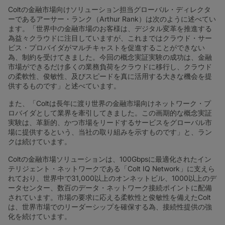
Coltの金融市場向けソリューション担当グローバル・ディレクタ
ーであるアーサー・ランク（Arthur Rank）は次のように述べてい
ます。「世界中の金融市場のお客様は、デジタル変革を推進する
為益々クラウドに注目していますが、これまではクラウド・サー
ビス・プロバイダがマルチキャストを促進することができない
為、制約を受けてきました。今回の概念実証実験の成功は、金融
市場ができるだけ多くの業務負荷をクラウドに移行し、クラウド
の柔軟性、俊敏性、及びスピードを真に活用する大きな機会を提
供するものです」と述べています。
また、「Coltは長年に渡り世界の金融市場向けネットワーク・プ
ロバイダとして業界を牽引してきました。この画期的な概念実証
実験は、革新的、かつ市場をリードするサービスをグローバル市
場に提供するという、当社の取り組みを示すものです」と、ラン
クは続けています。
Coltの金融市場ソリューションは、100Gbpsに最適化されたイン
テリジェント・ネットワークである「Colt IQ Network」に支えら
れており、世界中で31,000以上のオンネットビル、1000以上のデ
ータセンター、数百のデータ・ネットワーク接続ポイントに配備
されています。市場の要求に応える柔軟性と俊敏性を備えたColt
は、世界市場でのリーダーシップを確保する為、接続性提供の強
化を続けています。