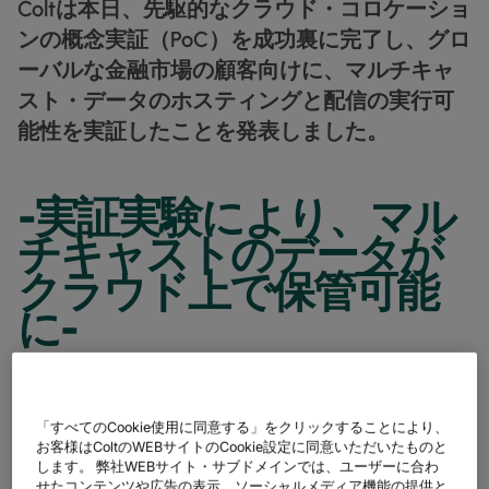
Coltは本日、先駆的なクラウド・コロケーショ
データシート
業種別
docs
デジタル分野の導入事例
詳しく見る
クラウド接続サービス
ンの概念実証（PoC）を成功裏に完了し、グロ
製造業
forklift
リテール(小売)
storefront
ニュースレター
podcasts
ネットワークマップ
map
ーバルな金融市場の顧客向けに、マルチキャ
AAS (オンデマンドサービス)
製薬
pill
キャピタル・マーケット
monitor
ネットワークステータス
network_check
スト・データのホスティングと配信の実行可
データシート
docs
WANサービス​
リテール(小売)
能性を実証したことを発表しました。
storefront
通信
3p
IP VPN
パートナー
handshake
防衛
shield
CPE ソリューション
キャピタル・マーケット
balance
-実証実験により、マル
運輸・物流
delivery_truck_speed
SD-WAN + SASE
ホールセール & ハイパースケーラー
warehouse
チキャストのデータが
マネージドLAN​
クラウド上で保管可能
すべてのネットワークサービス
に-
2022年10月26日
Coltテクノロジーサービス株式会社
「すべてのCookie使用に同意する」をクリックすることにより、
お客様はColtのWEBサイトのCookie設定に同意いただいたものと
注：本リリースは英国において10/18(火)に発表されたリリースの
します。 弊社WEBサイト・サブドメインでは、ユーザーに合わ
和訳です。
せたコンテンツや広告の表示、ソーシャルメディア機能の提供と