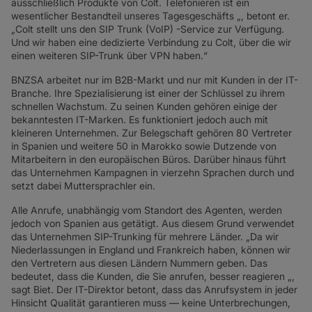
ausschließlich Produkte von Colt. Telefonieren ist ein
wesentlicher Bestandteil unseres Tagesgeschäfts „, betont er.
„Colt stellt uns den SIP Trunk (VoIP) -Service zur Verfügung.
Und wir haben eine dedizierte Verbindung zu Colt, über die wir
einen weiteren SIP-Trunk über VPN haben.“
BNZSA arbeitet nur im B2B-Markt und nur mit Kunden in der IT-
Branche. Ihre Spezialisierung ist einer der Schlüssel zu ihrem
schnellen Wachstum. Zu seinen Kunden gehören einige der
bekanntesten IT-Marken. Es funktioniert jedoch auch mit
kleineren Unternehmen. Zur Belegschaft gehören 80 Vertreter
in Spanien und weitere 50 in Marokko sowie Dutzende von
Mitarbeitern in den europäischen Büros. Darüber hinaus führt
das Unternehmen Kampagnen in vierzehn Sprachen durch und
setzt dabei Muttersprachler ein.
Alle Anrufe, unabhängig vom Standort des Agenten, werden
jedoch von Spanien aus getätigt. Aus diesem Grund verwendet
das Unternehmen SIP-Trunking für mehrere Länder. „Da wir
Niederlassungen in England und Frankreich haben, können wir
den Vertretern aus diesen Ländern Nummern geben. Das
bedeutet, dass die Kunden, die Sie anrufen, besser reagieren „,
sagt Biet. Der IT-Direktor betont, dass das Anrufsystem in jeder
Hinsicht Qualität garantieren muss — keine Unterbrechungen,