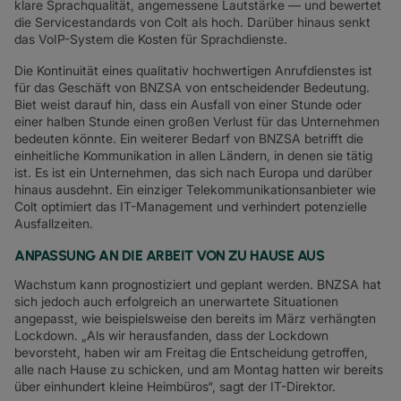
klare Sprachqualität, angemessene Lautstärke — und bewertet
die Servicestandards von Colt als hoch. Darüber hinaus senkt
das VoIP-System die Kosten für Sprachdienste.
Die Kontinuität eines qualitativ hochwertigen Anrufdienstes ist
für das Geschäft von BNZSA von entscheidender Bedeutung.
Biet weist darauf hin, dass ein Ausfall von einer Stunde oder
einer halben Stunde einen großen Verlust für das Unternehmen
bedeuten könnte. Ein weiterer Bedarf von BNZSA betrifft die
einheitliche Kommunikation in allen Ländern, in denen sie tätig
ist. Es ist ein Unternehmen, das sich nach Europa und darüber
hinaus ausdehnt. Ein einziger Telekommunikationsanbieter wie
Colt optimiert das IT-Management und verhindert potenzielle
Ausfallzeiten.
ANPASSUNG AN DIE ARBEIT VON ZU HAUSE AUS
Wachstum kann prognostiziert und geplant werden. BNZSA hat
sich jedoch auch erfolgreich an unerwartete Situationen
angepasst, wie beispielsweise den bereits im März verhängten
Lockdown. „Als wir herausfanden, dass der Lockdown
bevorsteht, haben wir am Freitag die Entscheidung getroffen,
alle nach Hause zu schicken, und am Montag hatten wir bereits
über einhundert kleine Heimbüros“, sagt der IT-Direktor.