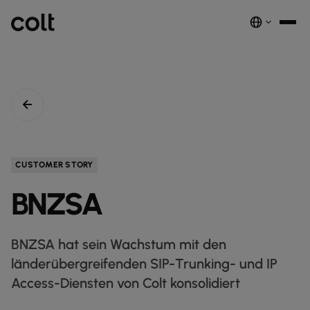
INFRA
SKALIERBARE INFRASTRUKTUR
Wir treiben die KI‑Ökonomie voran. Wir liefern intelligente und
CUSTOMER STORY
sichere Verbindungen weltweit.
BNZSA
EMPFOHLENE PRODUKTE
DUNKLE GLASFASER
BNZSA hat sein Wachstum mit den
SPEKTRUM
nest_true_radiant
länderübergreifenden SIP-Trunking- und IP
WELLENLÄNGEN-SERVICES
Access-Diensten von Colt konsolidiert
GROSSHANDELS‑SIP