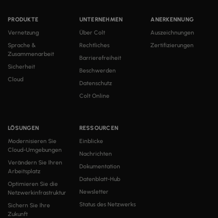
PRODUKTE
UNTERNEHMEN
ANERKENNUNG
Vernetzung
Über Colt
Auszeichnungen
Sprache &
Rechtliches
Zertifizierungen
Zusammenarbeit
Barrierefreiheit
Sicherheit
Beschwerden
Cloud
Datenschutz
Colt Online
LÖSUNGEN
RESSOURCEN
Modernisieren Sie
Einblicke
Cloud-Umgebungen
Nachrichten
Verändern Sie Ihren
Dokumentation
Arbeitsplatz
Datenblatt-Hub
Optimieren Sie die
Newsletter
Netzwerkinfrastruktur
Status des Netzwerks
Sichern Sie Ihre
Zukunft