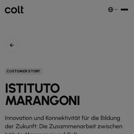
INFRA
SKALIERBARE INFRASTRUKTUR
Wir treiben die KI‑Ökonomie voran. Wir liefern intelligente und
CUSTOMER STORY
sichere Verbindungen weltweit.
ISTITUTO
EMPFOHLENE PRODUKTE
DUNKLE GLASFASER
MARANGONI
SPEKTRUM
nest_true_radiant
Innovation und Konnektivität für die Bildung
WELLENLÄNGEN-SERVICES
der Zukunft: Die Zusammenarbeit zwischen
GROSSHANDELS‑SIP