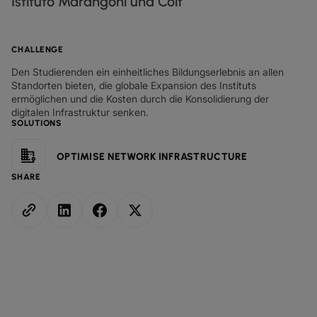
Istituto Marangoni und Colt
IP‑TRANSIT
globe_book
ENTDECKEN
CHALLENGE
NETZWERK‑KARTE
map
Den Studierenden ein einheitliches Bildungserlebnis an allen
Standorten bieten, die globale Expansion des Instituts
DATENBLÄTTER
docs
ermöglichen und die Kosten durch die Konsolidierung der
digitalen Infrastruktur senken.
UNSERE PARTNER
handshake
SOLUTIONS
KAPITALMÄRKTE
account_balance
OPTIMISE NETWORK INFRASTRUCTURE
GROSSHANDEL & HYPERSCALER
Warehouse
SHARE
DIGITALE
NETZWERK
SPRACHE & UC
SICHERHEIT
GLOBALE PLATTFORM
DIENSTLEISTUNGEN
INFRASTRUKTURNETZDIENSTE
Wir vereinen Ihr digitales Ökosystem in einer sicheren, intelligenten
UNSER NETZWERK
PARTNER
ESG
UNSER TEAM
REALE ERGEBNISSE
Plattform.
DUNKLE GLASFASER
RESSOURCEN
Intelligente Lösungen, die das Verbinden, Skalieren und Wachsen
UNSER NETZWERK
map