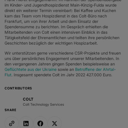
SD-WAN + SASE
im Kinder- und Jugendhospizdienst Main-Kinzig-Fulda wurde
direkt ein weiterer Termin vereinbart: Bei Kaffee und Kuchen
LAN + DRAHTLOSES LAN
kam das Team vom Hospizdienst in das Colt-Büro nach
Frankfurt, um von ihrer Arbeit und dem Einsatz der
ALLE NETZWERKDIENSTE
Spendensumme zu berichten. Im Gespräch erhielten die
Mitarbeitenden von Colt einen intensiven Einblick in das
Tätigkeitsfeld der Ehrenamtlichen und teilten ihre persönlichen
Geschichten bezüglich der wichtigen Hospizarbeit.
Wir unterstützen gerne verschiedene CSR-Projekte und freuen
uns über persönliches Engagement unserer Mitarbeitenden. In
den vergangenen Jahren gingen Spenden beispielsweise an
Geflüchtete aus der Ukraine
sowie an
Betroffene der Ahrtal-
Flut
. Insgesamt spendete Colt im Jahr 2022 427.000 Euro.
CONTRIBUTORS
COLT
Colt Technology Services
SHARE