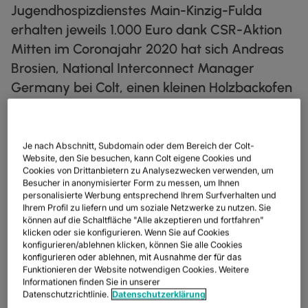
Jugendhospizdienstes Main-Kinzig-Fulda
IP‑TRANSIT
globe_book
erhalten jeweils 1.000 Euro dank CSR-Aktion
ENTDECKEN
Mitten im Coronajahr 2020 hat sich Andreas
NETZWERK‑KARTE
map
Brosien, National Interconnect Manager
Germany bei Colt, einen kleinen Holzbackofen
DATENBLÄTTER
docs
in seinen Garten in Meerholz (Main-Kinzig-
UNSERE PARTNER
handshake
Kreis) gebaut.
KAPITALMÄRKTE
account_balance
Je nach Abschnitt, Subdomain oder dem Bereich der Colt-
Website, den Sie besuchen, kann Colt eigene Cookies und
GROSSHANDEL & HYPERSCALER
Warehouse
Cookies von Drittanbietern zu Analysezwecken verwenden, um
Hospiz St. Elisabeth Kinzigtal und Kinder- und
Besucher in anonymisierter Form zu messen, um Ihnen
Jugendhospizdienstes Main-Kinzig-Fulda erhalten jeweils 1.000
personalisierte Werbung entsprechend Ihrem Surfverhalten und
Euro dank CSR-Aktion
Mitten im Coronajahr 2020 hat sich
Ihrem Profil zu liefern und um soziale Netzwerke zu nutzen. Sie
Andreas Brosien, National Interconnect Manager Germany bei
können auf die Schaltfläche "Alle akzeptieren und fortfahren"
Colt, einen kleinen Holzbackofen in seinen Garten in Meerholz
klicken oder sie konfigurieren. Wenn Sie auf Cookies
(Main-Kinzig-Kreis) gebaut. Seine Mission: Mit
konfigurieren/ablehnen klicken, können Sie alle Cookies
DIGITALE
Selbstgebackenem Glück in die Welt bringen. Seitdem werden
NETZWERK
SPRACHE & UC
SICHERHEIT
konfigurieren oder ablehnen, mit Ausnahme der für das
GLOBALE PLATTFORM
seine Verwandten, Nachbarn und Freunde mehrmals im Jahr mit
Funktionieren der Website notwendigen Cookies. Weitere
DIENSTLEISTUNGEN
INFRASTRUKTURNETZDIENSTE
Wir vereinen Ihr digitales Ökosystem in einer sicheren, intelligenten
frischem Brot, Pizza und Kuchen versorgt. Alle, die von
UNSER NETZWERK
PARTNER
ESG
UNSER TEAM
Informationen finden Sie in unserer
REALE ERGEBNISSE
Plattform.
Leckereien profitieren, können eine kleine Spende in ein
DUNKLE GLASFASER
Datenschutzrichtlinie.
Datenschutzerklärung
RESSOURCEN
Intelligente Lösungen, die das Verbinden, Skalieren und Wachsen
UNSER NETZWERK
map
Sparschwein werfen. Das Schweinchen sollte nun zu Gunsten