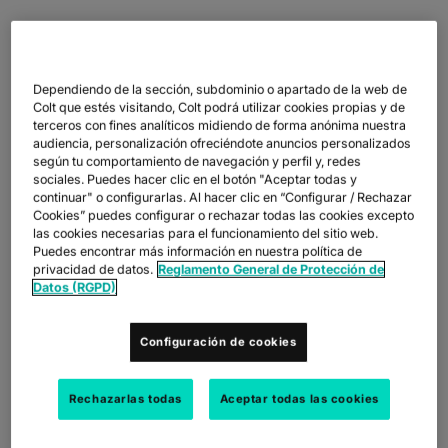
Las obras de construcción siempre han ejercido una gran
Dependiendo de la sección, subdominio o apartado de la web de
fascinación. Excavadoras cavando cimientos y moviendo
Colt que estés visitando, Colt podrá utilizar cookies propias y de
toneladas de tierra. Grúas de un metro de altura, visibles desde
terceros con fines analíticos midiendo de forma anónima nuestra
lejos, que transportan paredes enteras de la casa. Explosión
audiencia, personalización ofreciéndote anuncios personalizados
explosiva que mueve montañas y deja espacio para carreteras
según tu comportamiento de navegación y perfil y, redes
y túneles. Para que las etapas de trabajo de los proyectos a
sociales. Puedes hacer clic en el botón "Aceptar todas y
gran escala se integren sin problemas, es necesario llevar a
continuar" o configurarlas. Al hacer clic en “Configurar / Rechazar
cabo hazañas magistrales de planificación y logística en
Cookies” puedes configurar o rechazar todas las cookies excepto
segundo plano. Hace tiempo que estas medidas van más allá
las cookies necesarias para el funcionamiento del sitio web.
del suministro de máquinas potentes. La digitalización tampoco
Puedes encontrar más información en nuestra política de
se detiene en la construcción.
privacidad de datos.
Reglamento General de Protección de
Datos (RGPD)
Los arquitectos y planificadores de proyectos desarrollan
modelos a través de aplicaciones de software en la nube que
consumen mucho ancho de banda, a las que los gerentes de
Configuración de cookies
obra y los capataces acceden sobre la marcha para los
procesos de ejecución en las obras de construcción. Implenia, el
principal proveedor suizo de servicios inmobiliarios y de
Rechazarlas todas
Aceptar todas las cookies
construcción, también lo ha reconocido y ha conectado en red
sus sitios de construcción con una innovadora tecnología SD-