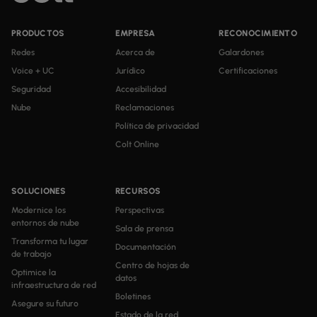
PRODUCTOS
EMPRESA
RECONOCIMIENTO
Redes
Acerca de
Galardones
Voice + UC
Jurídico
Certificaciones
Seguridad
Accesibilidad
Nube
Reclamaciones
Política de privacidad
Colt Online
SOLUCIONES
RECURSOS
Modernice los
Perspectivas
entornos de nube
Sala de prensa
Transforma tu lugar
Documentación
de trabajo
Centro de hojas de
Optimice la
datos
infraestructura de red
Boletines
Asegure su futuro
Estado de la red