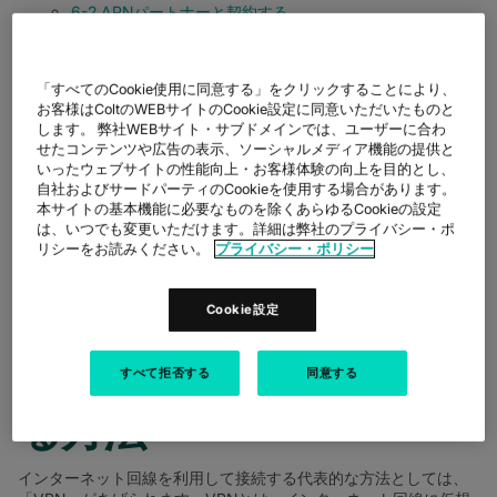
6-2.APNパートナーと契約する
APNパートナーを選ぶ際の注意点
「すべてのCookie使用に同意する」をクリックすることにより、
まとめ
お客様はColtのWEBサイトのCookie設定に同意いただいたものと
します。 弊社WEBサイト・サブドメインでは、ユーザーに合わ
せたコンテンツや広告の表示、ソーシャルメディア機能の提供と
1.AWSへ接続にはどんな
いったウェブサイトの性能向上・お客様体験の向上を目的とし、
自社およびサードパーティのCookieを使用する場合があります。
方法がある？
本サイトの基本機能に必要なものを除くあらゆるCookieの設定
は、いつでも変更いただけます。詳細は弊社のプライバシー・ポ
リシーをお読みください。
プライバシー・ポリシー
AWSに接続する方法を大きく分類すると、以下の２つがあげられ
ます。
Cookie設定
1-1.インターネット回線
すべて拒否する
同意する
を利用してAWS接続す
る方法
インターネット回線を利用して接続する代表的な方法としては、