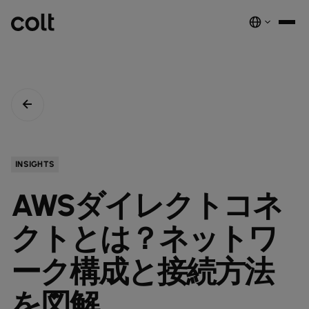
INFRA
スケーラブルなインフラストラクチャ
DIGITAL
AIエコノミーを支える。世界中にスマートでセキュアな接続を提供し
ネットワーク
音声サービス
セキュリティ
グローバルプラットフォーム
ます。
サービス
ネットワーク基盤サービス
デジタルエコシステムを、安全でインテリジェントな単一プラットフ
COLTのネットワーク​
パートナープログラムのご紹介​
ESG
INSIGHTS
実績と成果
ォームに統合します。
注目の製品
ダークファイバー
COLTのカルチャー​
資源
接続・拡張・成長をシンプルにするインテリジェントソリューショ
AWSダイレクトコネ
ダークファイバー
ン。
詳しく見る
インサイト
newsmode
ラックコロケーション
会社概要
fingerprint
NETWORK-AS-A-SERVICE
ソリューション
スペクトラム
nest_true_radiant
クトとは？ネットワ
顧客事例
auto_stories
ケージコロケーション
事業内容
home
職場環境を変革する
home_work
イーサネット
COLT WAVE(専用線)
接続サービス​
ニュースルーム
ーク構成と接続方法
news
COLTのネットワーク
map
インフラの最適化を実現
cable
専用インターネットアクセス
IP トランジット
globe_book
卸売SIP
ドキュメンテーション
network_intelligence
接続を確認
bigtop_updates
を図解
未来を守る
encrypted
ネットワークマップを見る
map
イーサネット
IPトランジット
globe_book