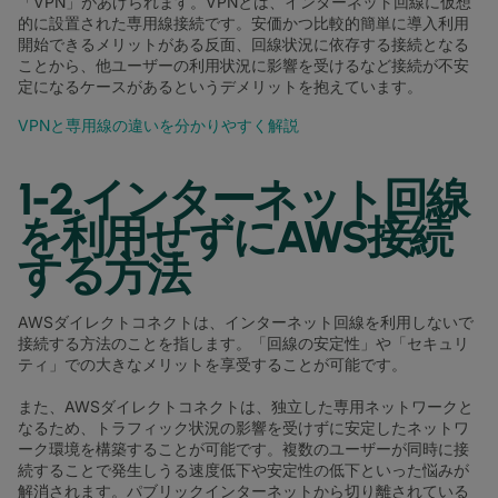
「VPN」があげられます。VPNとは、インターネット回線に仮想
的に設置された専用線接続です。安価かつ比較的簡単に導入利用
開始できるメリットがある反面、回線状況に依存する接続となる
ことから、他ユーザーの利用状況に影響を受けるなど接続が不安
定になるケースがあるというデメリットを抱えています。
VPNと専用線の違いを分かりやすく解説
1-2.インターネット回線
を利用せずにAWS接続
する方法
AWSダイレクトコネクトは、インターネット回線を利用しないで
接続する方法のことを指します。「回線の安定性」や「セキュリ
ティ」での大きなメリットを享受することが可能です。
また、AWSダイレクトコネクトは、独立した専用ネットワークと
なるため、トラフィック状況の影響を受けずに安定したネットワ
ーク環境を構築することが可能です。複数のユーザーが同時に接
続することで発生しうる速度低下や安定性の低下といった悩みが
解消されます。パブリックインターネットから切り離されている