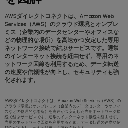
データシート
業種別
docs
デジタル分野の導入事例
詳しく見る
クラウド接続サービス
製造業
forklift
リテール(小売)
storefront
ニュースレター
podcasts
ネットワークマップ
AWSダイレクトコネクトは、Amazon Web
map
AAS (オンデマンドサービス)
製薬
pill
Services（AWS）のクラウド環境とオンプレ
キャピタル・マーケット
monitor
ネットワークステータス
network_check
データシート
docs
WANサービス​
ミス（企業内のデータセンターやオフィスな
リテール(小売)
storefront
通信
3p
IP VPN
パートナー
handshake
どの物理的な場所）を高速かつ安定した専用
防衛
shield
ネットワーク接続で結ぶサービスです。通常
CPE ソリューション
キャピタル・マーケット
balance
のインターネット接続を経由せず、専用のネ
運輸・物流
delivery_truck_speed
SD-WAN + SASE
ホールセール & ハイパースケーラー
warehouse
ットワーク回線を利用するため、データ転送
マネージドLAN​
の速度や信頼性が向上し、セキュリティも強
化されます。
すべてのネットワークサービス
AWSダイレクトコネクトは、Amazon Web Services（AWS）の
クラウド環境とオンプレミス（企業内のデータセンターやオフィ
スなどの物理的な場所）を高速かつ安定した専用ネットワーク接
続で結ぶサービスです。通常のインターネット接続を経由せず、
専用のネットワーク回線を利用するため、データ転送の速度や信
頼性が向上し、セキュリティも強化されます。