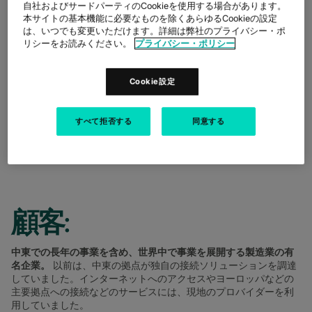
SOLUTIONS
自社およびサードパーティのCookieを使用する場合があります。
本サイトの基本機能に必要なものを除くあらゆるCookieの設定
は、いつでも変更いただけます。詳細は弊社のプライバシー・ポ
OPTIMISE NETWORK INFRASTRUCTURE
リシーをお読みください。
プライバシー・ポリシー
SHARE
Cookie設定
すべて拒否する
同意する
顧客:
中東での長年の事業を含め、世界中で事業を展開する製造業の有
名企業。
以前は、中東の拠点が独自の接続ソリューションを調達
していました。インターネットへのアクセスやヨーロッパなどの
主要拠点への接続などのサービスには、現地のプロバイダーを利
用していました。