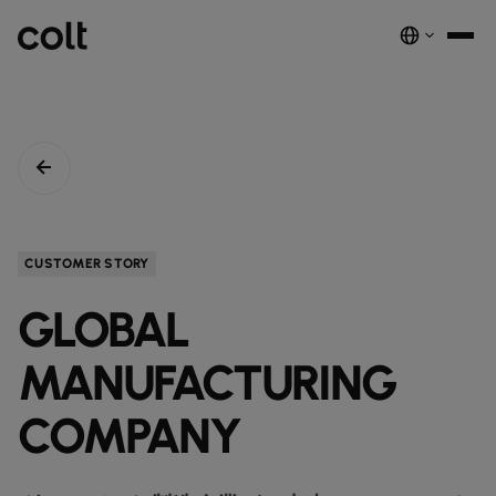
INFRA
スケーラブルなインフラストラクチャ
DIGITAL
AIエコノミーを支える。世界中にスマートでセキュアな接続を提供し
ネットワーク
音声サービス
セキュリティ
グローバルプラットフォーム
ます。
サービス
ネットワーク基盤サービス
デジタルエコシステムを、安全でインテリジェントな単一プラットフ
COLTのネットワーク​
パートナープログラムのご紹介​
ESG
CUSTOMER STORY
実績と成果
ォームに統合します。
注目の製品
ダークファイバー
COLTのカルチャー​
資源
接続・拡張・成長をシンプルにするインテリジェントソリューショ
GLOBAL
ダークファイバー
ン。
詳しく見る
インサイト
newsmode
ラックコロケーション
会社概要
fingerprint
NETWORK-AS-A-SERVICE
ソリューション
スペクトラム
nest_true_radiant
MANUFACTURING
顧客事例
auto_stories
ケージコロケーション
事業内容
home
職場環境を変革する
home_work
イーサネット
COLT WAVE(専用線)
接続サービス​
ニュースルーム
COMPANY
news
COLTのネットワーク
map
インフラの最適化を実現
cable
専用インターネットアクセス
IP トランジット
globe_book
卸売SIP
ドキュメンテーション
network_intelligence
接続を確認
bigtop_updates
未来を守る
encrypted
ネットワークマップを見る
map
イーサネット
IPトランジット
globe_book