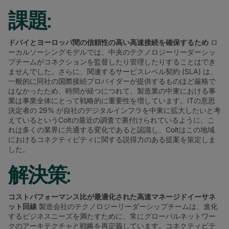
課題:
ドバイとヨーロッパ間の信頼性の高い高速接続を確保するため
ロ
ーカルソーシングモデルでは、中央のテクノロジーリーダーシッ
プチームがコネクションを監督したり管理したりすることはでき
ませんでした。さらに、関連するサービスレベル契約 (SLA) は、
一般的に同社の国際接続プロバイダーが提供するものほど厳格で
はなかったため、時間が経つにつれて、製造業の中東における事
業は事業全体にとって戦略的に重要性を増しています。ITの意思
決定者の 29% が自社のデジタルインフラを中東に拡大したいと考
えているというColtの最近の調査で裏付けられているように、こ
れは多くの業界に共通する変化であると認識し、Coltはこの地域
におけるコネクティビティに関する説得力のある提案を策定しま
した。
解決策:
コストパフォーマンス比が最適化された高速マネージドイーサネ
ット回線
製造会社のテクノロジーリーダーシップチームは、進化
するビジネスニーズを満たすために、常にグローバルネットワー
クのアーキテクチャと戦略を再定義しています。コネクティビテ