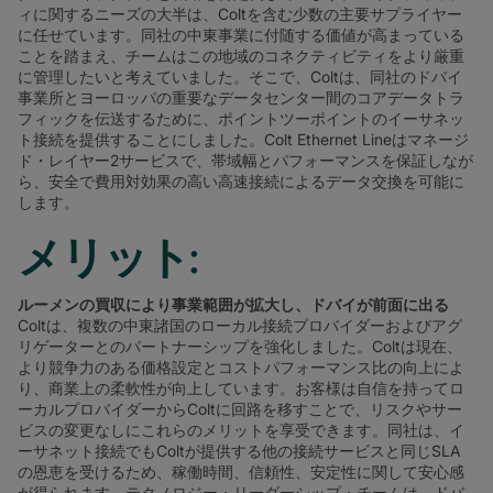
ィに関するニーズの大半は、Coltを含む少数の主要サプライヤー
に任せています。同社の中東事業に付随する価値が高まっている
ことを踏まえ、チームはこの地域のコネクティビティをより厳重
に管理したいと考えていました。そこで、Coltは、同社のドバイ
事業所とヨーロッパの重要なデータセンター間のコアデータトラ
フィックを伝送するために、ポイントツーポイントのイーサネッ
ト接続を提供することにしました。Colt Ethernet Lineはマネージ
ド・レイヤー2サービスで、帯域幅とパフォーマンスを保証しなが
ら、安全で費用対効果の高い高速接続によるデータ交換を可能に
します。
メリット:
ルーメンの買収により事業範囲が拡大し、ドバイが前面に出る
Coltは、複数の中東諸国のローカル接続プロバイダーおよびアグ
リゲーターとのパートナーシップを強化しました。Coltは現在、
より競争力のある価格設定とコストパフォーマンス比の向上によ
り、商業上の柔軟性が向上しています。お客様は自信を持ってロ
ーカルプロバイダーからColtに回路を移すことで、リスクやサー
ビスの変更なしにこれらのメリットを享受できます。同社は、イ
ーサネット接続でもColtが提供する他の接続サービスと同じSLA
の恩恵を受けるため、稼働時間、信頼性、安定性に関して安心感
が得られます。テクノロジー・リーダーシップ・チームは、ドバ