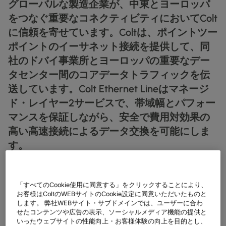
グローバルな製造企業が、中東とヨーロッパ
データシート
業種別
docs
デジタル分野の導入事例
詳しく見る
クラウド接続サービス
をつなぐ重要なコネクティビティにおいてColt
製造業
forklift
リテール(小売)
storefront
ニュースレター
podcasts
ネットワークマップ
map
に信頼を寄せています。Coltは、ポイントツー
AAS (オンデマンドサービス)
製薬
pill
キャピタル・マーケット
monitor
ネットワークステータス
network_check
ポイントのイーサネット接続を提供して、同
データシート
docs
WANサービス​
リテール(小売)
社のドバイ事業所とヨーロッパの重要なデー
storefront
通信
3p
IP VPN
パートナー
handshake
タセンター間のコアデータトラフィックを伝
防衛
shield
CPE ソリューション
キャピタル・マーケット
送しています。Colt Ethernet Lineはマネージ
balance
運輸・物流
delivery_truck_speed
ド・レイヤー2サービスで、帯域幅とパフォー
SD-WAN + SASE
ホールセール & ハイパースケーラー
warehouse
マンスを保証しながら、安全で費用対効果の
マネージドLAN​
高い高速接続によるデータ交換を可能にしま
すべてのネットワークサービス
す。
INDUSTRY
「すべてのCookie使用に同意する」をクリックすることにより、
お客様はColtのWEBサイトのCookie設定に同意いただいたものと
MANUFACTURING
します。 弊社WEBサイト・サブドメインでは、ユーザーに合わ
CHALLENGE
せたコンテンツや広告の表示、ソーシャルメディア機能の提供と
ドバイとヨーロッパ間の信頼性の高い高速接続を確保するため
いったウェブサイトの性能向上・お客様体験の向上を目的とし、