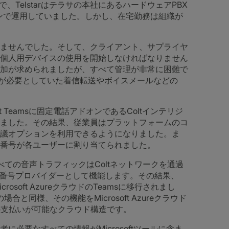
Telstarはテラサの本社にあるハードウェアPBX
ションで運用していました。しかし、在宅勤務は組織が
ませんでした。そして、クライアント、サプライヤ
個人用デバイスの使用を開始しなければなりません
加が求められましたが、すべて管理が非常に困難で
starが必要としていた着信転送やボイスメールなどの
t Teamsに固定電話アドオンであるColtインテリジ
ました。その結果、従業員はプラットフォームのコ
議オプションを利用できるようになりました。ま
番号が各ユーザーに割り当てられました。
すべての音声トラフィックはColtネットワークを通過
り番号プロバイダーとして機能します。その結果、
rosoft AzureクラウドのTeamsに移行されまし
と同様、その機能をMicrosoft Azureクラウド
の支払いが可能なクラウド構造です。
必要なすべての情報がMicrosoftツールに含ま