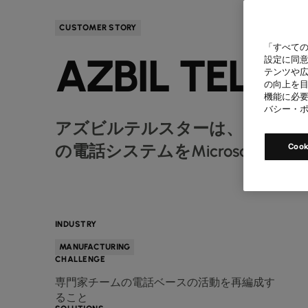
CUSTOMER STORY
「すべての
AZBIL TELS
設定に同意
テンツや
の向上を目
機能に必要
バシー・
アズビルテルスターは、Colt
の電話システムをMicrosoft Te
Coo
INDUSTRY
MANUFACTURING
CHALLENGE
専門家チームの電話ベースの活動を再編成す
ること