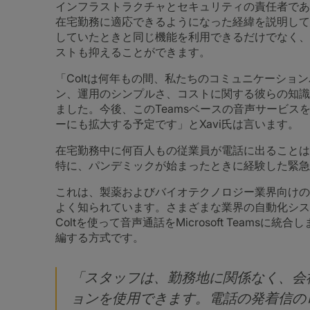
インフラストラクチャとセキュリティの責任者であるX
在宅勤務に適応できるようになった経緯を説明して
していたときと同じ機能を利用できるだけでなく、
ストも抑えることができます。
「Coltは何年もの間、私たちのコミュニケーショ
ン、運用のシンプルさ、コストに関する彼らの知識
ました。今後、このTeamsベースの音声サービ
ーにも拡大する予定です」とXavi氏は言います。
在宅勤務中に何百人もの従業員が電話に出ることは
特に、パンデミックが始まったときに経験した緊急
これは、製薬およびバイオテクノロジー業界向けの機
よく知られています。さまざまな業界の自動化シス
Coltを使って音声通話をMicrosoft Team
編する方式です。
「スタッフは、勤務地に関係なく、会
ョンを使用できます。電話の発着信の