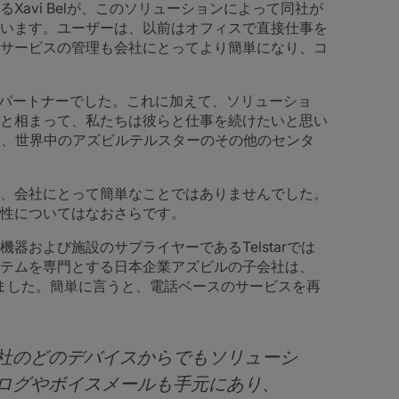
avi Belが、このソリューションによって同社が
います。ユーザーは、以前はオフィスで直接仕事を
サービスの管理も会社にとってより簡単になり、コ
ンパートナーでした。これに加えて、ソリューショ
と相まって、私たちは彼らと仕事を続けたいと思い
スを、世界中のアズビルテルスターのその他のセンタ
、会社にとって簡単なことではありませんでした。
性についてはなおさらです。
器および施設のサプライヤーであるTelstarでは
テムを専門とする日本企業アズビルの子会社は、
sに統合しました。簡単に言うと、電話ベースのサービスを再
社のどのデバイスからでもソリューシ
ログやボイスメールも手元にあり、