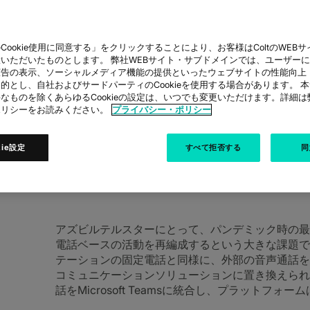
Cookie使用に同意する」をクリックすることにより、お客様はColtのWEBサイト
TAR
いただいたものとします。 弊社WEBサイト・サブドメインでは、ユーザー
広告の表示、ソーシャルメディア機能の提供といったウェブサイトの性能向上
的とし、自社およびサードパーティのCookieを使用する場合があります。 
なものを除くあらゆるCookieの設定は、いつでも変更いただけます。詳細
ポリシーをお読みください。
プライバシー・ポリシー
のインテリジェントコミュニケーションソ
amsに統合しました
kie設定
すべて拒否する
同
アズビルテルスターにとって、パンデミック時の最
電話ベースの活動を再編成するという大きな課題で
テーションの固定電話と同様に、外部の音声通話をMicr
コミュニケーションソリューションに置き換えられ
話をMicrosoft Teamsに統合し、プラットフォ