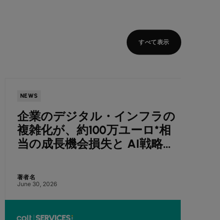
すべて表示
NEWS
NEWS
企業のデジタル・インフラの
Co
複雑化が、約100万ユーロ*相
ート
当の成長機会損失と AI戦略停
に向
滞を招く ― Colt調査
を報
著者名
著者名
June 30, 2026
July 7, 2