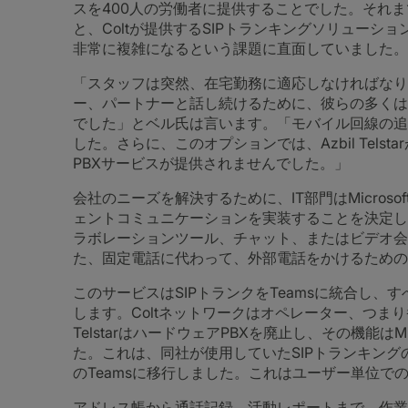
スを400人の労働者に提供することでした。それまで、
と、Coltが提供するSIPトランキングソリュー
非常に複雑になるという課題に直面していました。
「スタッフは突然、在宅勤務に適応しなければなり
ー、パートナーと話し続けるために、彼らの多くは
でした」とベル氏は言います。「モバイル回線の追
した。さらに、このオプションでは、Azbil Tel
PBXサービスが提供されませんでした。」
会社のニーズを解決するために、IT部門はMicrosof
ェントコミュニケーションを実装することを決定し
ラボレーションツール、チャット、またはビデオ会
た、固定電話に代わって、外部電話をかけるための
このサービスはSIPトランクをTeamsに統合し、
します。Coltネットワークはオペレーター、つま
TelstarはハードウェアPBXを廃止し、その機能はMic
た。これは、同社が使用していたSIPトランキングの場合
のTeamsに移行しました。これはユーザー単位で
アドレス帳から通話記録、活動レポートまで、作業者に